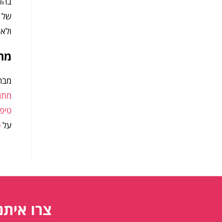
בהזמ
של ה
ולא 
מתנ
מבחר
מתנפ
טיפ
על
ט
צרו איתנ