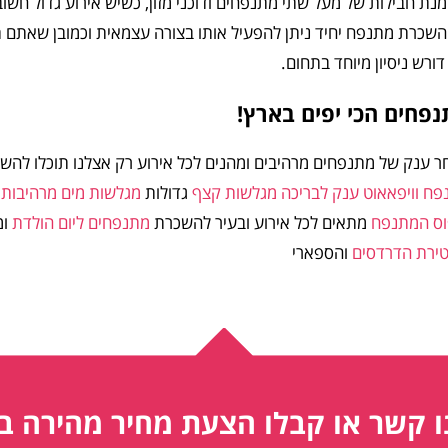
נת חבילות של מעל שתי מתנפחים ודוכני מזון, כשיש אירוע גדול חש
שכרת מתנפח יחיד ניתן להפעיל אותו בצורה עצמאית וכמובן שאתם ת
דורש ניסיון מיוחד בתחום.
פחים הכי יפים בארץ!
 ענק של מתנפחים מרהיבים ומהנים לכל אירוע רק אצלנו תוכלו להשכ
ח וויפאאוט ענק לבריכה
מגלשות קצף
גדולות
מגלשות מים מרהיבות
ו
וס המתנפח
מתאים לכל אירוע ובעיר להשכרת
מתנפחים ליום הולדת
ומ
ירת הדרדסים
והספארי
ו קשר או קבלו הצעת מחיר מהירה ב