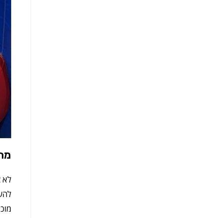
מתנ
לא צ
להש
מוכן