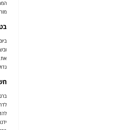
המתא
מזרנ
בט
ביום
ובשב
את ה
גדול
חש
ברג
לדרי
להדג
ידנו