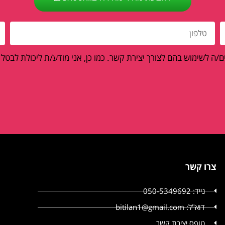
/ה לשימוש בהם לצורך יצירת קשר. כמו כן, אני מודע/ת ליכולת לבטל
צרו קשר
נייד: 050-5349692
דוא"ל: bitilan1@gmail.com
טופס יצירת קשר