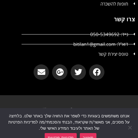
חופות להשכרה
צרו קשר
נייד: 050-5349692
דוא"ל: bitilan1@gmail.com
טופס יצירת קשר
קטשופ אירועים © קטשופ אירועים All
אנחנו משתמשים בעוגיות כדי לשפר את החוויה שלך באתר שלנו. בלחיצה
הצהרת נגישות
מדיניות פרטיות
על מסכים, אני מאשר/ת שקראתי, הבנתי והסכמתי/מה למדיניות הפרטיות
של האתר ולעיבוד המידע האישי שלי.
וואטסאפ
שליחת פרטים
מאשר
מדיניות פרטיות