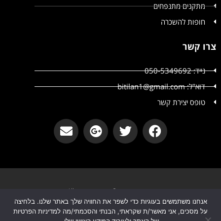
מתקנים מתנפחים
חופות להשכרה
צרו קשר
נייד: 050-5349692
דוא"ל: bitilan1@gmail.com
טופס יצירת קשר
קטשופ אירועים © קטשופ אירועים All
אנחנו משתמשים בעוגיות כדי לשפר את החוויה שלך באתר שלנו. בלחיצה
הצהרת נגישות
מדיניות פרטיות
על מסכים, אני מאשר/ת שקראתי, הבנתי והסכמתי/מה למדיניות הפרטיות