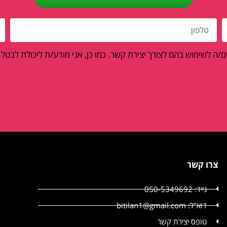
/ה לשימוש בהם לצורך יצירת קשר. כמו כן, אני מודע/ת ליכולת לבטל
צרו קשר
נייד: 050-5349692
דוא"ל: bitilan1@gmail.com
טופס יצירת קשר