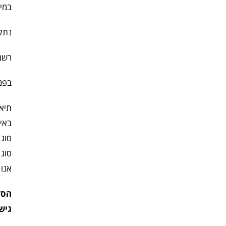
במיד
נתק
רשמו
בפני
תיאו
באי
סוג
סוג
אנו 
הסדר
גיש