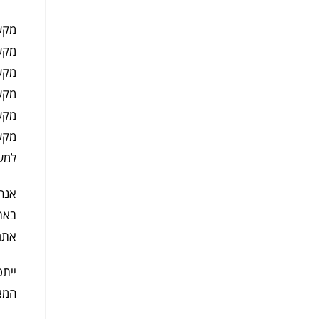
מקש Esc יפתח ויסגור את 
מקש Ctrl + יגדיל את 
מקש Ctrl – יקטין את 
מקש Ctrl 0 יחזיר את האתר
מקש רווח (ACE
מקש F11 יגדיל את המסך לגודל מלא – לחיצה 
למע
אנחנ
באתר
אתר 
ייתכ
המאמ