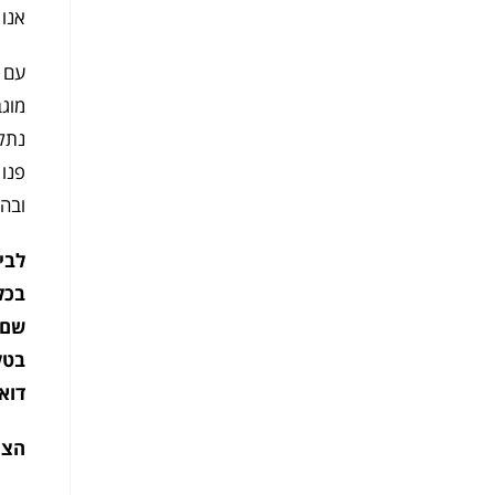
אנו 
עם ז
מוגב
נתק
פנו 
ובה
לביר
בכל
שם: 
בטלפון: 
דואר אל
הצהר