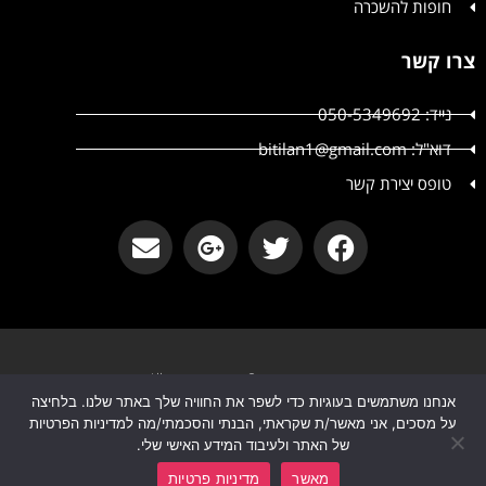
חופות להשכרה
צרו קשר
נייד: 050-5349692
דוא"ל: bitilan1@gmail.com
טופס יצירת קשר
קטשופ אירועים © קטשופ אירועים All
אנחנו משתמשים בעוגיות כדי לשפר את החוויה שלך באתר שלנו. בלחיצה
הצהרת נגישות
מדיניות פרטיות
על מסכים, אני מאשר/ת שקראתי, הבנתי והסכמתי/מה למדיניות הפרטיות
של האתר ולעיבוד המידע האישי שלי.
וואטסאפ
שליחת פרטים
מאשר
מדיניות פרטיות