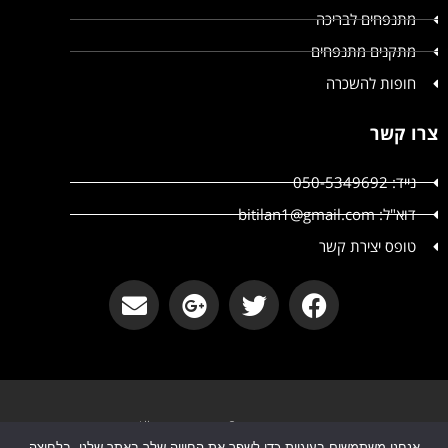
מתנפחים לבריכה
מתקנים מתנפחים
חופות להשכרה
צרו קשר
נייד: 050-5349692
דוא"ל: bitilan1@gmail.com
טופס יצירת קשר
קטשופ אירועים © קטשופ אירועים All
אנחנו משתמשים בעוגיות כדי לשפר את החוויה שלך באתר שלנו. בלחיצה