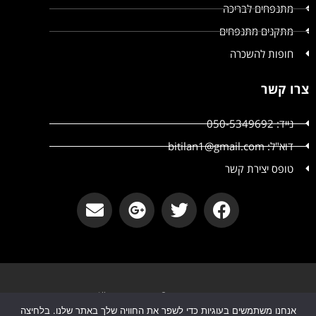
מתנפחים לבריכה
מתקנים מתנפחים
חופות להשכרה
צרו קשר
נייד: 050-5349692
דוא"ל: bitilan1@gmail.com
טופס יצירת קשר
קטשופ אירועים © קטשופ אירועים All
אנחנו משתמשים בעוגיות כדי לשפר את החוויה שלך באתר שלנו. בלחיצה
הצהרת נגישות
מדיניות פרטיות