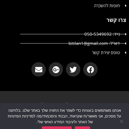
חופות להשכרה
צרו קשר
נייד: 050-5349692
דוא"ל: bitilan1@gmail.com
טופס יצירת קשר
קטשופ אירועים © קטשופ אירועים All
אנחנו משתמשים בעוגיות כדי לשפר את החוויה שלך באתר שלנו. בלחיצה
הצהרת נגישות
מדיניות פרטיות
על מסכים, אני מאשר/ת שקראתי, הבנתי והסכמתי/מה למדיניות הפרטיות
של האתר ולעיבוד המידע האישי שלי.