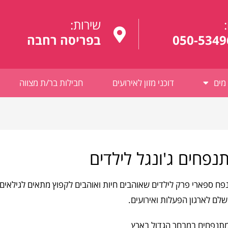
:
שירות:
050-5349
בפריסה רחבה
מים
דוכני מזון לאירועים
חבילות בר/ת מצווה
נפחים ג'ונגל לילדים
לם לארגון הפעלות ואירועים.
תנפחים במבחר הגדול בארץ