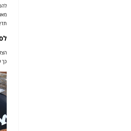
להפי
מאוז
תדאג
לסי
הצלח
כך ש