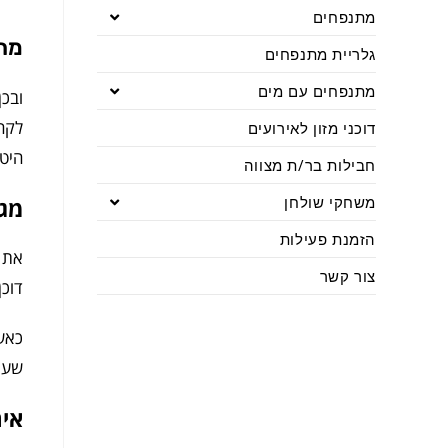
מתנפחים
מה 
גלריית מתנפחים
מתנפחים עם מים
ובכן
לקהל
דוכני מזון לאירועים
היט
חבילות בר/ת מצווה
משחקי שולחן
מגו
הזמנת פעילות
את ס
צור קשר
דוכן
כאשר
שעוב
איר