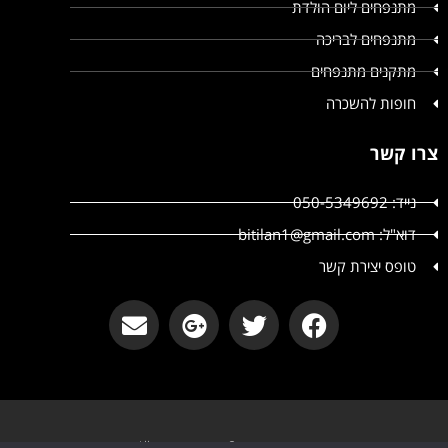
מתנפחים ליום הולדת
מתנפחים לבריכה
מתקנים מתנפחים
חופות להשכרה
צרו קשר
נייד: 050-5349692
דוא"ל: bitilan1@gmail.com
טופס יצירת קשר
קטשופ אירועים © קטשופ אירועים All