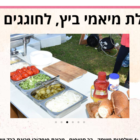
יה קלה .