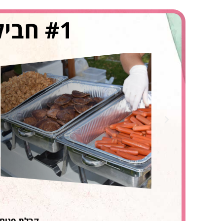
#1 חבילת מיאמי ביץ, לחוגגים בבריכה
קבלת פנים :4 שולחנות משחק , בר חטיפים , מכונת פופקורן מכונת ברד ושתי