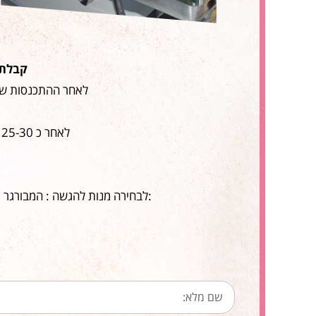
קבלת פנים :3 שולחנות משחק, מכ
לאחר ההתכנסות של 
לאחר כ 25-30 דק' של בלאגן פתיחת מתנפח אחד לבחירה : שור זועם , השרדות , באנג'י גובה ועוד…
:לבחירה מנות להגשה : המבורגר ו