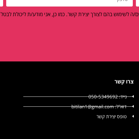
/ה לשימוש בהם לצורך יצירת קשר. כמו כן, אני מודע/ת ליכולת לבטל
צרו קשר
נייד: 050-5349692
דוא"ל: bitilan1@gmail.com
טופס יצירת קשר